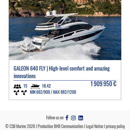
GALEON
640 FLY | High-level comfort and amazing
innovations
1 909 950
€
18.42
15
MIN 662/900 / MAX 882/1200
Follow us on
©
CSB Marine
2026 I Production
BHB Communication
I
Legal Notice
I
privacy policy