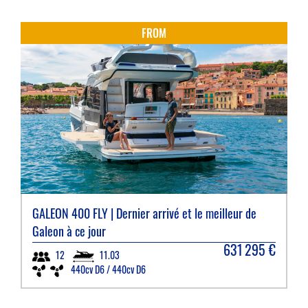
FROM
GALEON
400 FLY | Dernier arrivé et le meilleur de
Galeon à ce jour
631 295
€
11.03
12
440cv D6 / 440cv D6