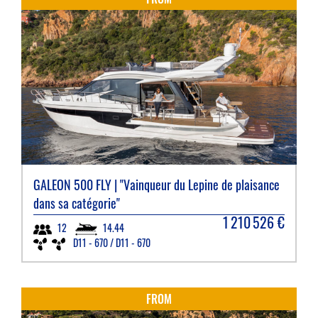
GALEON
500 FLY | "Vainqueur du Lepine de plaisance
dans sa catégorie"
1 210 526
€
14.44
12
D11 - 670 / D11 - 670
FROM