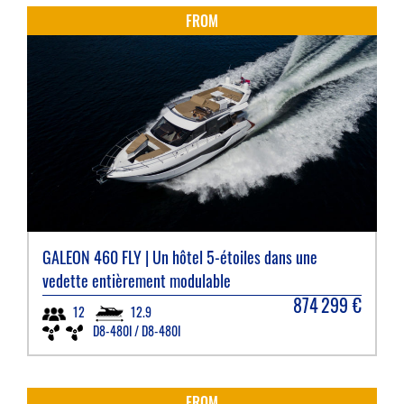
FROM
GALEON
460 FLY | Un hôtel 5-étoiles dans une
vedette entièrement modulable
874 299
€
12.9
12
D8-480I / D8-480I
FROM