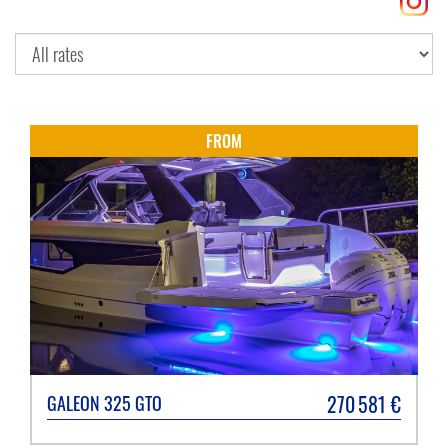
FROM
270 581
€
GALEON
325 GTO