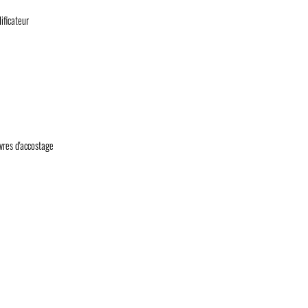
ificateur
uvres d'accostage