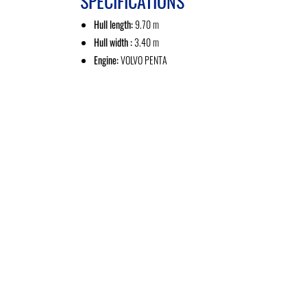
SPECIFICATIONS
Hull length:
9.70 m
Hull width :
3.40 m
Engine:
VOLVO PENTA