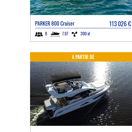
113 026
€
PARKER
800 Cruiser
7.97
300 xl
8
A PARTIR DE