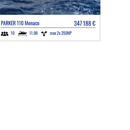
347 188
€
PARKER
110 Monaco
11.06
max 2x 350HP
10