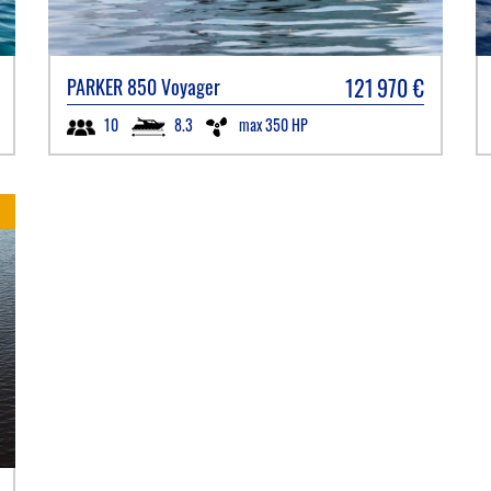
121 970
€
PARKER
850 Voyager
8.3
max 350 HP
10