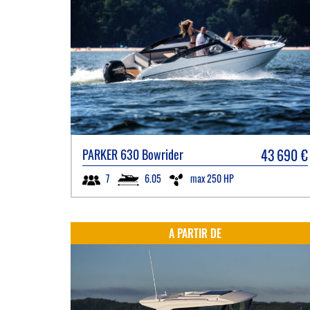
43 690
€
PARKER
630 Bowrider
6.05
max 250 HP
7
A PARTIR DE