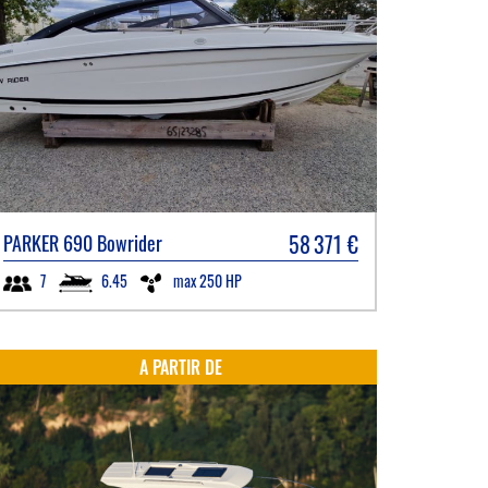
58 371
€
PARKER
690 Bowrider
6.45
max 250 HP
7
A PARTIR DE