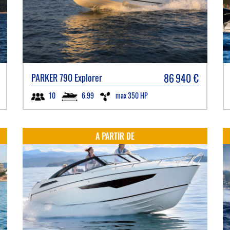
86 940
€
PARKER
790 Explorer
6.99
max 350 HP
10
A PARTIR DE