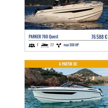
76 588
€
PARKER
760 Quest
7.7
max 300 HP
7
A PARTIR DE