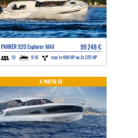
99 248
€
PARKER
920 Explorer MAX
9.16
max 1x 400 HP ou 2x 225 HP
10
A PARTIR DE