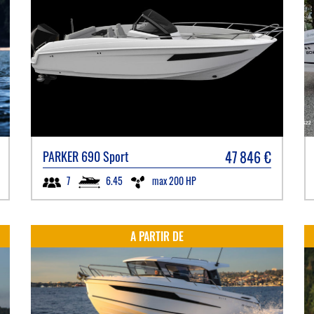
47 846
€
PARKER
690 Sport
6.45
max 200 HP
7
A PARTIR DE