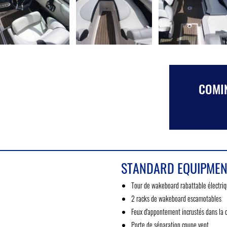
COMIN
STANDARD EQUIPMEN
Tour de wakeboard rabattable électri
2 racks de wakeboard escamotables
Feux d'appontement incrustés dans la 
Porte de séparation coupe vent