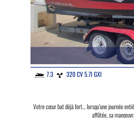
7.3
320 CV 5.7l GXI
Votre cœur bat déjà fort… lorsqu’une journée entiè
affûtée, sa manœuvrab