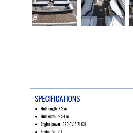
SPECIFICATIONS
Hull length:
7.3 m
Hull width :
2.54 m
Engine power:
320 CV 5.7l GXI
Engine:
VOLVO