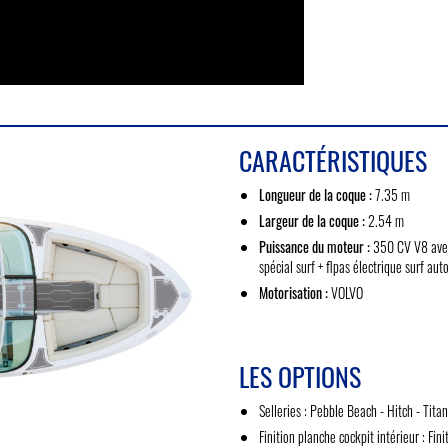
CARACTÉRISTIQUES
Longueur de la coque :
7.35 m
Largeur de la coque :
2.54 m
Puissance du moteur :
350 CV V8 avec 
spécial surf + flpas électrique surf au
Motorisation :
VOLVO
LES OPTIONS
Selleries : Pebble Beach - Hitch - Tita
Finition planche cockpit intérieur : F