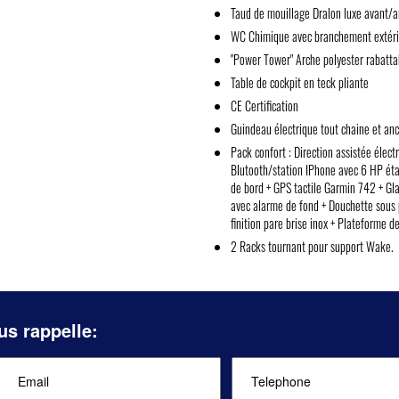
Taud de mouillage Dralon luxe avant/ar
WC Chimique avec branchement extéri
"Power Tower" Arche polyester rabatta
Table de cockpit en teck pliante
CE Certification
Guindeau électrique tout chaine et anc
Pack confort : Direction assistée élec
Blutooth/station IPhone avec 6 HP étan
de bord + GPS tactile Garmin 742 + Gla
avec alarme de fond + Douchette sous p
finition pare brise inox + Plateforme d
2 Racks tournant pour support Wake.
us rappelle: