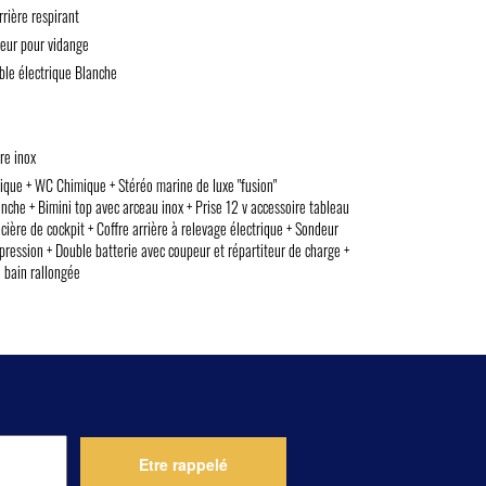
rière respirant
eur pour vidange
ble électrique Blanche
re inox
trique + WC Chimique + Stéréo marine de luxe "fusion"
che + Bimini top avec arceau inox + Prise 12 v accessoire tableau
cière de cockpit + Coffre arrière à relevage électrique + Sondeur
ression + Double batterie avec coupeur et répartiteur de charge +
e bain rallongée