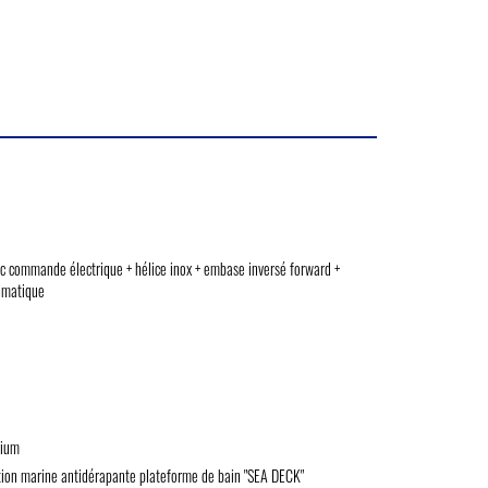
commande électrique + hélice inox + embase inversé forward +
tomatique
nium
inition marine antidérapante plateforme de bain "SEA DECK"