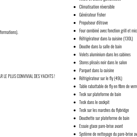
Climatisation réversible
Générateur Fisher
Propulseur d'étrave
Four combiné avec fonction grill et mi
nformations).
Réfrigérateur dans la cuisine (130L)
Douche dans la salle de bain
Volets aluminium dans les cabines
Stores plissés noir dans le salon
Parquet dans la cuisine
AR LE PLUS CONVIVIAL DES YACHTS !
Réfrigérateur sur le fly (49L)
Table rabattable de fly en fibre de verr
Teck sur plateforme de bain
Teck dans le cockpit
Teck sur les marches du flybridge
Douchette sur plateforme de bain
Essuie glace pare-brise avant
Système de nettoyage du pare-brise a