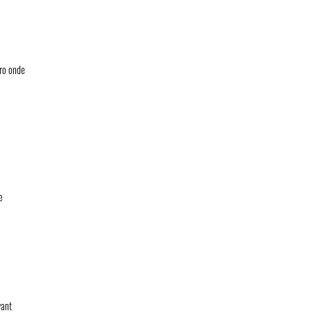
cro onde
e
vant