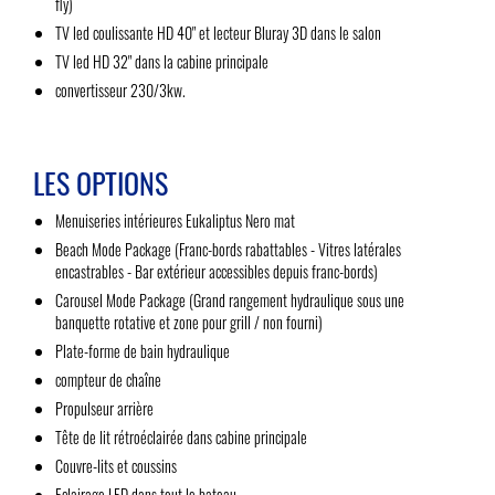
fly)
TV led coulissante HD 40" et lecteur Bluray 3D dans le salon
TV led HD 32" dans la cabine principale
convertisseur 230/3kw.
LES OPTIONS
Menuiseries intérieures Eukaliptus Nero mat
Beach Mode Package (Franc-bords rabattables - Vitres latérales
encastrables - Bar extérieur accessibles depuis franc-bords)
Carousel Mode Package (Grand rangement hydraulique sous une
banquette rotative et zone pour grill / non fourni)
Plate-forme de bain hydraulique
compteur de chaîne
Propulseur arrière
Tête de lit rétroéclairée dans cabine principale
Couvre-lits et coussins
Eclairage LED dans tout le bateau