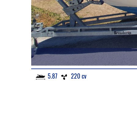
5.87
220 cv