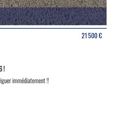
21 500
€
6 !
aviguer immédiatement !!