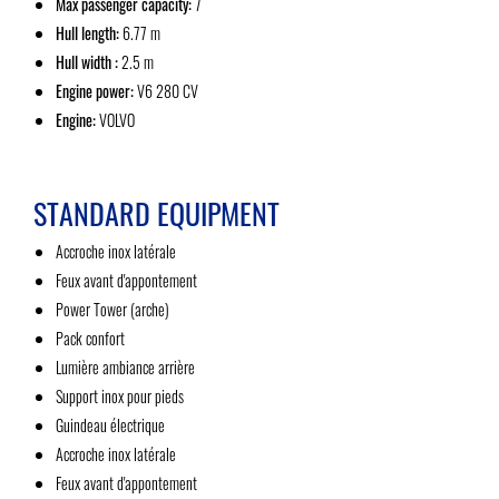
Max passenger capacity:
7
Hull length:
6.77 m
Hull width :
2.5 m
Engine power:
V6 280 CV
Engine:
VOLVO
STANDARD EQUIPMENT
Accroche inox latérale
Feux avant d'appontement
Power Tower (arche)
Pack confort
Lumière ambiance arrière
Support inox pour pieds
Guindeau électrique
Accroche inox latérale
Feux avant d'appontement