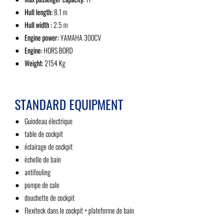
Hull length:
8.1 m
Hull width :
2.5 m
Engine power:
YAMAHA 300CV
Engine:
HORS BORD
Weight:
2154 Kg
STANDARD EQUIPMENT
Guindeau électrique
table de cockpit
éclairage de cockpit
échelle de bain
antifouling
pompe de cale
douchette de cockpit
Flexiteck dans le cockpit + plateforme de bain