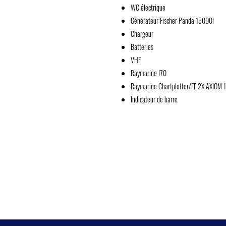
WC électrique
Générateur Fischer Panda 15000i
Chargeur
Batteries
VHF
Raymarine I70
Raymarine Chartplotter/FF 2X AXIOM 
Indicateur de barre