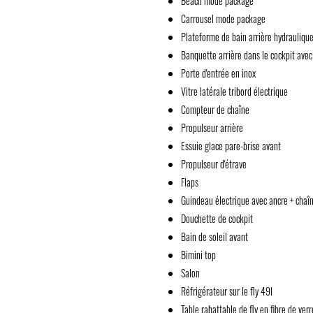
Beach mode package
Carrousel mode package
Plateforme de bain arrière hydrauliqu
Banquette arrière dans le cockpit ave
Porte d'entrée en inox
Vitre latérale tribord électrique
Compteur de chaîne
Propulseur arrière
Essuie glace pare-brise avant
Propulseur d'étrave
Flaps
Guindeau électrique avec ancre + chaî
Douchette de cockpit
Bain de soleil avant
Bimini top
Salon
Réfrigérateur sur le fly 49l
Table rabattable de fly en fibre de verr