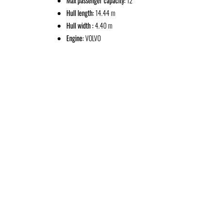
Max passenger capacity:
12
Hull length:
14.44 m
Hull width :
4.40 m
Engine:
VOLVO