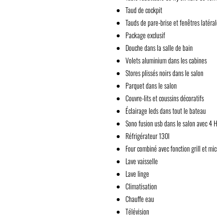
Taud de cockpit
Tauds de pare-brise et fenêtres latéra
Package exclusif
Douche dans la salle de bain
Volets aluminium dans les cabines
Stores plissés noirs dans le salon
Parquet dans le salon
Couvre-lits et coussins décoratifs
Éclairage leds dans tout le bateau
Sono fusion usb dans le salon avec 4 
Réfrigérateur 130l
Four combiné avec fonction grill et mi
Lave vaisselle
Lave linge
Climatisation
Chauffe eau
Télévision