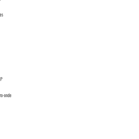
les
HP
cro-onde