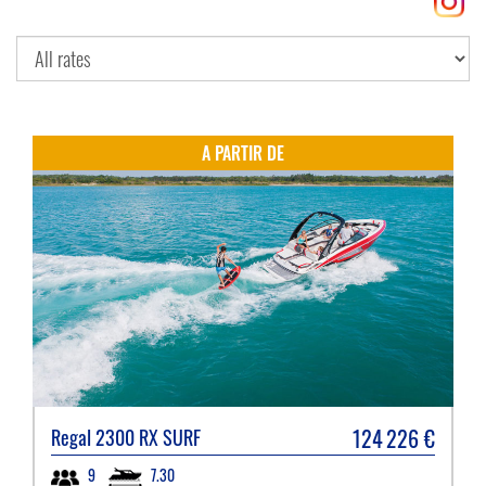
A PARTIR DE
124 226
€
Regal
2300 RX SURF
7.30
9