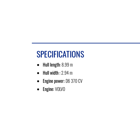
SPECIFICATIONS
Hull length:
8.99 m
Hull width :
2.94 m
Engine power:
D6 370 CV
Engine:
VOLVO